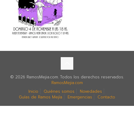
© 2026 RamosMejia.com. Todos los derechos reservados.
RamosMejia.com
Inicio
Quiénes somos
Novedades
Guías de Ramos Mejía
Emergencias
Contacto