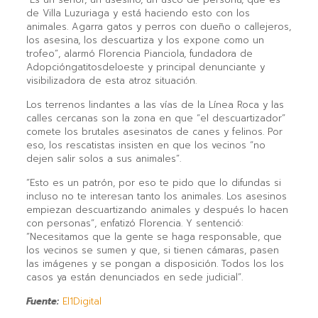
de Villa Luzuriaga y está haciendo esto con los
animales. Agarra gatos y perros con dueño o callejeros,
los asesina, los descuartiza y los expone como un
trofeo”, alarmó Florencia Pianciola, fundadora de
Adopcióngatitosdeloeste y principal denunciante y
visibilizadora de esta atroz situación.
Los terrenos lindantes a las vías de la Línea Roca y las
calles cercanas son la zona en que “el descuartizador”
comete los brutales asesinatos de canes y felinos. Por
eso, los rescatistas insisten en que los vecinos “no
dejen salir solos a sus animales”.
“Esto es un patrón, por eso te pido que lo difundas si
incluso no te interesan tanto los animales. Los asesinos
empiezan descuartizando animales y después lo hacen
con personas”, enfatizó Florencia. Y sentenció:
“Necesitamos que la gente se haga responsable, que
los vecinos se sumen y que, si tienen cámaras, pasen
las imágenes y se pongan a disposición. Todos los los
casos ya están denunciados en sede judicial”.
Fuente:
El1Digital