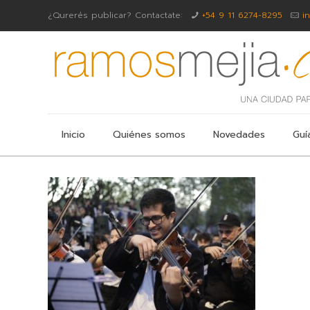
¿Qurerés publicar? Contactate:
+54 9 11 6274-8295
i
Inicio
Quiénes somos
Novedades
Guí