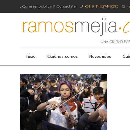
¿Qurerés publicar? Contactate:
+54 9 11 6274-8295
i
Inicio
Quiénes somos
Novedades
Guí