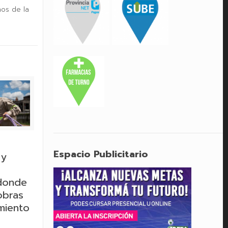
nos de la
Espacio Publicitario
 y
 donde
obras
miento