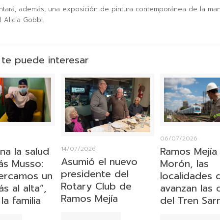
ntará, además, una exposición de pintura contemporánea de la ma
l Alicia Gobbi.
te puede interesar
06/07/2026
na la salud
Ramos Mejía
14/07/2026
Asumió el nuevo
s Musso:
Morón, las
presidente del
ercamos un
localidades
Rotary Club de
 al alta”,
avanzan las 
Ramos Mejía
la familia
del Tren Sar