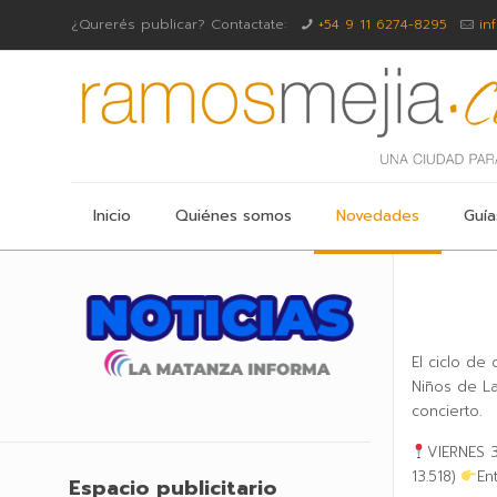
¿Qurerés publicar? Contactate:
+54 9 11 6274-8295
in
Inicio
Quiénes somos
Novedades
Guía
El ciclo de
Niños de La
concierto.
VIERNES 3
13.518)
En
Espacio publicitario