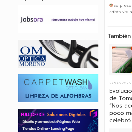
Se prese
artista visua
También 
27/07/2026
Evolucio
de Tomá
“Nos ac
poco más
celebró 