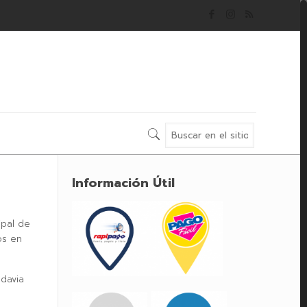
Información Útil
ipal de
os en
adavia