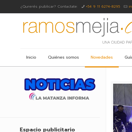
¿Qurerés publicar? Contactate:
+54 9 11 6274-8295
i
Inicio
Quiénes somos
Novedades
Guí
Espacio publicitario