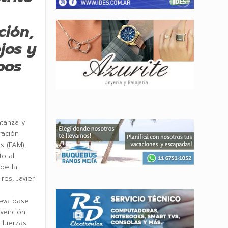
ción,
jos y
pos
atanza y
ración
s (FAM),
to al
de la
res, Javier
eva base
evención
 fuerzas