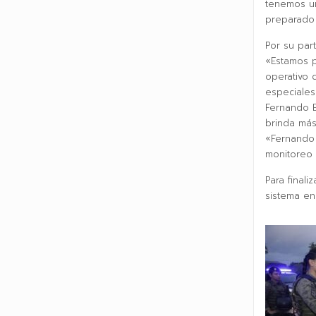
tenemos u
preparado 
Por su part
«Estamos 
operativo 
especiale
Fernando E
brinda más
«Fernando 
monitoreo y
Para final
sistema en