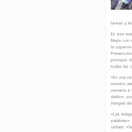
tareas y la
En ese mar
Mejía con 
la supervi
Prevención
principio 
todas las 
«Es una re
ministro de
semana a s
delito», s
integral d
«Las imáge
palabras»,
señaló: «T