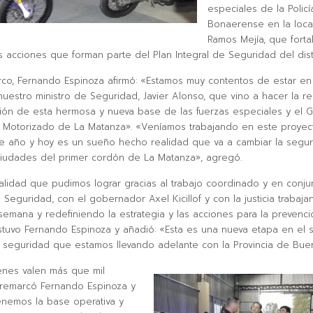
especiales de la Policí
Bonaerense en la loca
Ramos Mejía, que forta
s acciones que forman parte del Plan Integral de Seguridad del distr
co, Fernando Espinoza afirmó: «Estamos muy contentos de estar e
nuestro ministro de Seguridad, Javier Alonso, que vino a hacer la re
sión de esta hermosa y nueva base de las fuerzas especiales y el 
 Motorizado de La Matanza». «Veníamos trabajando en este proye
de año y hoy es un sueño hecho realidad que va a cambiar la segu
ciudades del primer cordón de La Matanza», agregó.
alidad que pudimos lograr gracias al trabajo coordinado y en conju
 Seguridad, con el gobernador Axel Kicillof y con la justicia trabaj
emana y redefiniendo la estrategia y las acciones para la prevenci
ostuvo Fernando Espinoza y añadió: «Esta es una nueva etapa en el 
e seguridad que estamos llevando adelante con la Provincia de Bue
nes valen más que mil
 remarcó Fernando Espinoza y
enemos la base operativa y