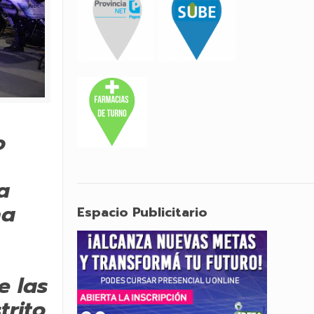
o
a
na
Espacio Publicitario
e las
trito