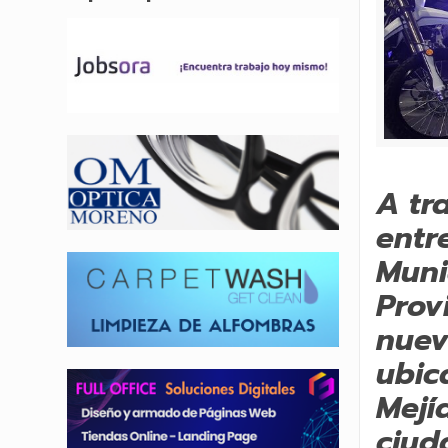
A tr
entr
Muni
Prov
nuev
ubic
Mejí
ciud