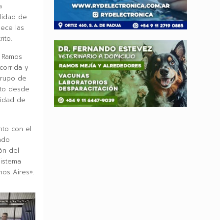
a
lidad de
lece las
ito.
n Ramos
corrida y
Grupo de
cto desde
ridad de
nto con el
ando
ón del
sistema
nos Aires».