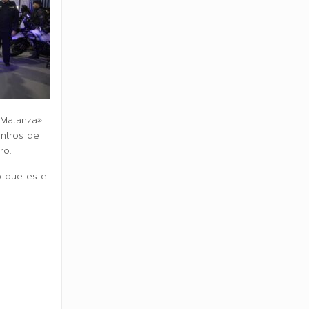
 Matanza».
entros de
ro.
o que es el