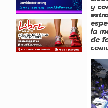
y co
estr
espe
la m
de f
comu