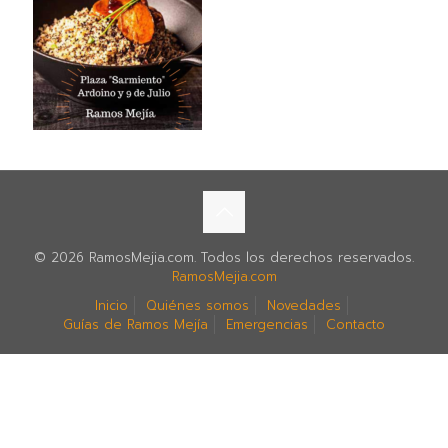
© 2026 RamosMejia.com. Todos los derechos reservados.
RamosMejia.com
Inicio
Quiénes somos
Novedades
Guías de Ramos Mejía
Emergencias
Contacto