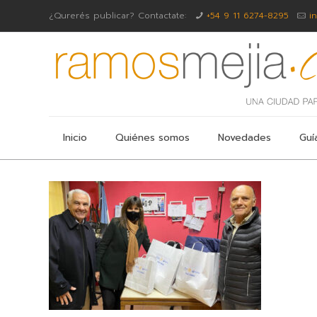
¿Qurerés publicar? Contactate:
+54 9 11 6274-8295
i
Inicio
Quiénes somos
Novedades
Guí