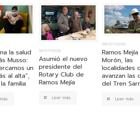
06/07/2026
na la salud
Ramos Mejía
14/07/2026
Asumió el nuevo
s Musso:
Morón, las
presidente del
ercamos un
localidades
Rotary Club de
 al alta”,
avanzan las 
Ramos Mejía
la familia
del Tren Sar
Leer más
 más
Leer más