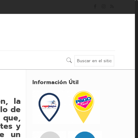
Información Útil
n, la
clo de
 que,
ntes y
de un