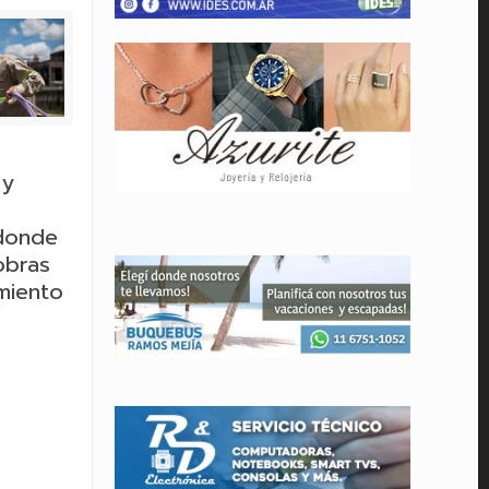
 y
 donde
obras
miento