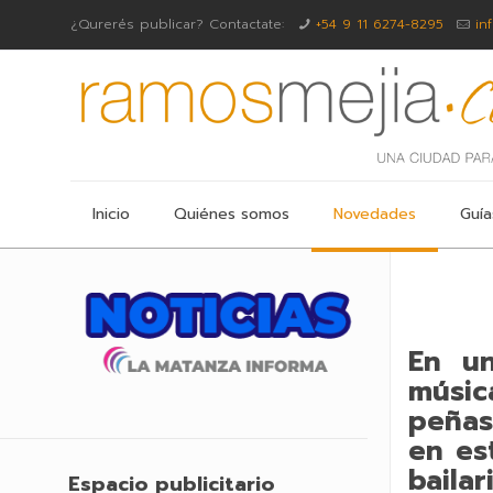
¿Qurerés publicar? Contactate:
+54 9 11 6274-8295
in
Inicio
Quiénes somos
Novedades
Guía
En un
música
peñas
en es
baila
Espacio publicitario