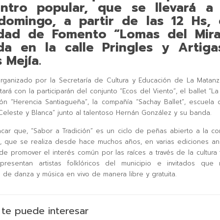
ntro popular, que se llevará a
domingo, a partir de las 12 Hs, 
dad de Fomento “Lomas del Mira
da en la calle Pringles y Artiga
 Mejía.
organizado por la Secretaría de Cultura y Educación de La Matanz
ará con la participarán del conjunto “Ecos del Viento”, el ballet “La
ión “Herencia Santiagueña”, la compañía “Sachay Ballet”, escuela
Celeste y Blanca” junto al talentoso Hernán González y su banda.
car que, “Sabor a Tradición” es un ciclo de peñas abierto a la c
vo, que se realiza desde hace muchos años, en varias ediciones an
 de promover el interés común por las raíces a través de la cultura t
resentan artistas folklóricos del municipio e invitados que 
 de danza y música en vivo de manera libre y gratuita.
te puede interesar