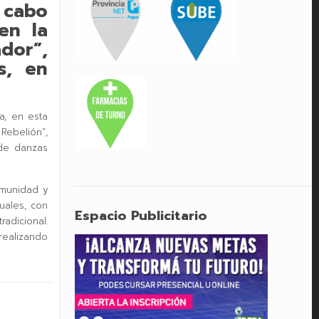
 cabo
en la
dor”,
s, en
a, en esta
 Rebelión”,
 de danzas
omunidad y
uales, con
Espacio Publicitario
radicional.
realizando