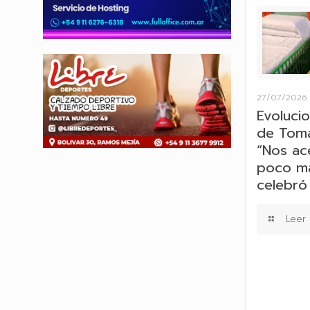
27/07/2026
Evolucio
de Tomá
“Nos ac
poco más
celebró 
Leer