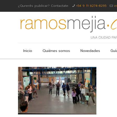
¿Qurerés publicar? Contactate:
+54 9 11 6274-8295
i
Inicio
Quiénes somos
Novedades
Guí