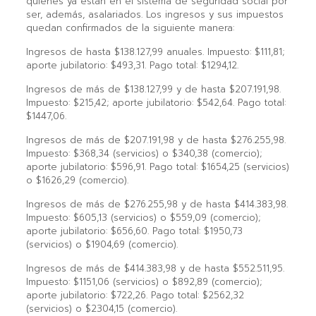
quienes ya están en el sistema de seguridad social por
ser, además, asalariados. Los ingresos y sus impuestos
quedan confirmados de la siguiente manera:
Ingresos de hasta $138.127,99 anuales. Impuesto: $111,81;
aporte jubilatorio: $493,31. Pago total: $1294,12.
Ingresos de más de $138.127,99 y de hasta $207.191,98.
Impuesto: $215,42; aporte jubilatorio: $542,64. Pago total:
$1447,06.
Ingresos de más de $207.191,98 y de hasta $276.255,98.
Impuesto: $368,34 (servicios) o $340,38 (comercio);
aporte jubilatorio: $596,91. Pago total: $1654,25 (servicios)
o $1626,29 (comercio).
Ingresos de más de $276.255,98 y de hasta $414.383,98.
Impuesto: $605,13 (servicios) o $559,09 (comercio);
aporte jubilatorio: $656,60. Pago total: $1950,73
(servicios) o $1904,69 (comercio).
Ingresos de más de $414.383,98 y de hasta $552.511,95.
Impuesto: $1151,06 (servicios) o $892,89 (comercio);
aporte jubilatorio: $722,26. Pago total: $2562,32
(servicios) o $2304,15 (comercio).