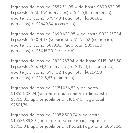
Ingresos de más de $552.511,95 y de hasta $690.639,95.
Impuesto: $1583,54 (servicios) o $1165,86 (comercio);
aporte jubilatorio: $794,48. Pago total: $3067,02
(servicios) o $2649,34 (comercio).
Ingresos de más de $690.639,95 y de hasta $828.767,94.
Impuesto: $2014,37 (servicios) o $1453,62 (comercio);
aporte jubilatorio: $873,93. Pago total: $3577,30
(servicios) o $3016,55 (comercio).
Ingresos de más de $828.767,94 y de hasta $1.151.066,58.
Impuesto; $4604,26 (servicios) o $3568,31 (comercio);
aporte jubilatorio: $961,32. Pago total: $6254,58
(servicios) o $5218,63 (comercio).
Ingresos de más de $1.151.066,58 y de hasta
$1.352.503,24 (solo rige para comercio). Impuesto:
$5755,33; aporte jubilatorio: $1057,46. Pago total:
$7501,79.
Ingresos de más de $1.352.503,24 y de hasta
$1.553.939,89 (solo rige para comercio). Impuesto:
$6763,34; aporte jubilatorio: $1163,21. Pago total: $8615,55.