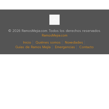
© 2026 RamosMejia.com. Todos los derechos reservados.
RamosMejia.com
Inicio
Quiénes somos
Novedades
Guías de Ramos Mejía
Emergencias
Contacto