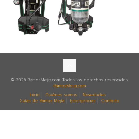
© 2026 RamosMejia.com. Todos los derechos reservados.
RamosMejia.com
Inicio
Quiénes somos
Novedades
Guías de Ramos Mejía
Emergencias
Contacto