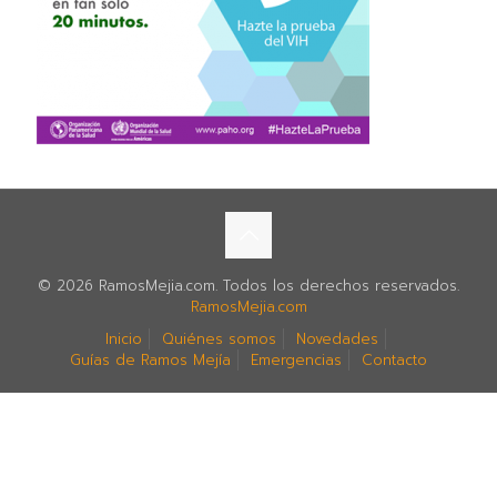
© 2026 RamosMejia.com. Todos los derechos reservados.
RamosMejia.com
Inicio
Quiénes somos
Novedades
Guías de Ramos Mejía
Emergencias
Contacto