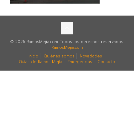
© 2026 RamosMejia.com. Todos los derechos reservados.
RamosMejia.com
Inicio
Quiénes somos
Novedades
Guías de Ramos Mejía
Emergencias
Contacto