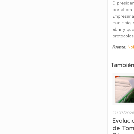
El preside
por ahora 
Empresaria
municipio,
abrir y qu
protocolos
Fuente:
No
También
27/07/202
Evoluci
de Tom