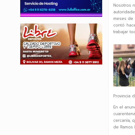
Nosotros n
autoridade
meses de e
contó: hac
trabajar t
Provincia 
En el anun
cuarentena
cercanía, 
de Ramos M