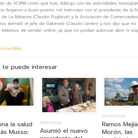
nte de ACIRM contó que tuvo diálogo con las autoridades municipa
no llegaron a buen puerto: «el miércoles con el presidente de la F
 de La Matanza (Claudio Pugliese) y la Asociación de Comerciantes 
 nos atendió el jefe de Gabinete (Claudio Lentini) y nos dijo que no
e tratemos de vender online, ya que no podían autorizar abrir ni siq
.
FiccionWeb
 te puede interesar
6
06/07/2026
ona la salud
Ramos Mejía
14/07/2026
Asumió el nuevo
ás Musso:
Morón, las