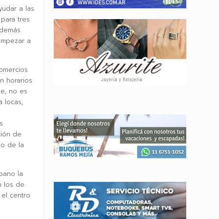
yudar a las
para tres
además
empezar a
comercios
n horarios
de, no es
 locas,
s
ción de
no de la
bano la
n los de
 el centro