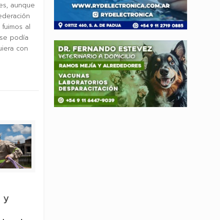
les, aunque
ederación
fuimos al
 se podía
uiera con
 y