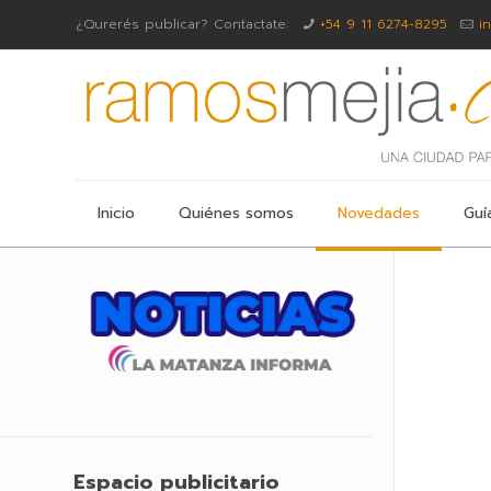
¿Qurerés publicar? Contactate:
+54 9 11 6274-8295
i
Inicio
Quiénes somos
Novedades
Guí
Espacio publicitario