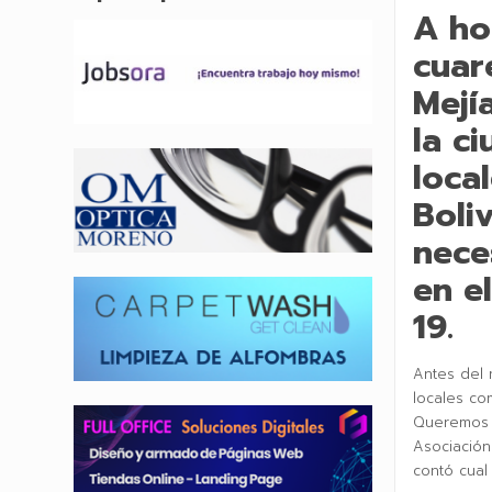
A ho
cuar
Mejí
la c
loca
Boli
nece
en e
19.
Antes del 
locales co
Queremos tr
Asociación
contó cual 