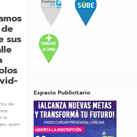
Ramos
 de
e sus
lle
a
olos
vid-
Espacio Publicitario
inos de
nza.
e la
ges, quien