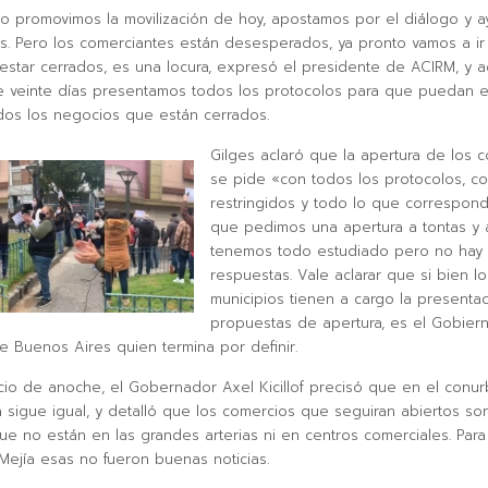
o promovimos la movilización de hoy, apostamos por el diálogo y a
s. Pero los comerciantes están desesperados, ya pronto vamos a ir 
star cerrados, es una locura, expresó el presidente de ACIRM, y 
e veinte días presentamos todos los protocolos para que puedan 
odos los negocios que están cerrados.
Gilges aclaró que la apertura de los 
se pide «con todos los protocolos, co
restringidos y todo lo que correspon
que pedimos una apertura a tontas y a
tenemos todo estudiado pero no hay
respuestas. Vale aclarar que si bien lo
municipios tienen a cargo la presenta
propuestas de apertura, es el Gobier
de Buenos Aires quien termina por definir.
cio de anoche, el Gobernador Axel Kicillof precisó que en el conur
 sigue igual, y detalló que los comercios que seguiran abiertos so
que no están en las grandes arterias ni en centros comerciales. Para
ejía esas no fueron buenas noticias.