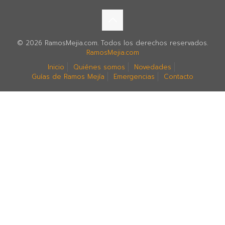
© 2026 RamosMejia.com. Todos los derechos reservados.
RamosMejia.com
Inicio
Quiénes somos
Novedades
Guías de Ramos Mejía
Emergencias
Contacto