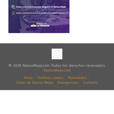
© 2026 RamosMejia.com. Todos los derechos reservados.
RamosMejia.com
Inicio
Quiénes somos
Novedades
Guías de Ramos Mejía
Emergencias
Contacto