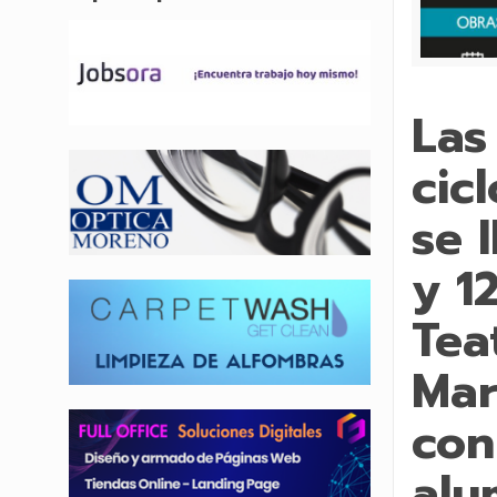
Las
cic
se 
y 1
Tea
Mar
con
alu