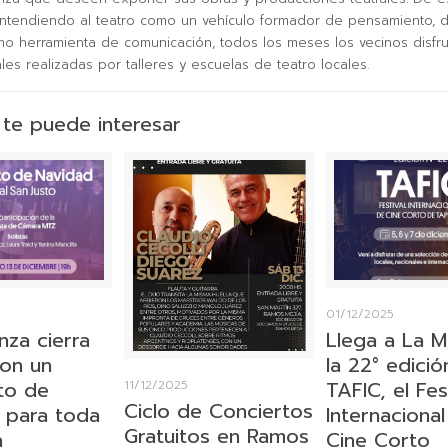
ntendiendo al teatro como un vehículo formador de pensamiento, 
omo herramienta de comunicación, todos los meses los vecinos disfr
ales realizadas por talleres y escuelas de teatro locales.
te puede interesar
01/12/2025
nza cierra
Llega a La M
con un
la 22° edici
to de
TAFIC, el Fes
11/12/2025
Ciclo de Conciertos
 para toda
Internaciona
Gratuitos en Ramos
a
Cine Corto