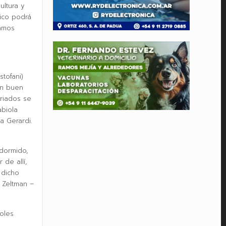
ultura y
ico podrá
Ramos
tofani)
un buen
criados se
abiola
a Gerardi.
dormido,
de allí,
 dicho
l Zeltman –
oles