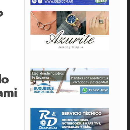
o
do
ami