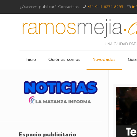
¿Qurerés publicar? Contactate:
+54 9 11 6274-8295
in
Inicio
Quiénes somos
Novedades
Guía
Espacio publicitario