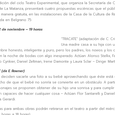
ición del ciclo Teatro Experimental, que organiza la Secretaría de C
e La Matanza, presentará cuatro propuestas escénicas que el públ
e manera gratuita, en las instalaciones de la Casa de la Cultura de 
ada en Belgrano 75:
 2 de noviembre – 19 horas
“TRACATE” (adaptación de C. Cris
Una madre casa a su hija con 
mbre honesto, inteligente y puro, pero los padres, los novios y los 
n la noche de bodas con algo inesperado. Actúan: Alonso Stellix, F
o Cynkier, Daniel Zeltman, Irene Damonte y Laura Sclar – Dirige: Mart
(de E. Rowner)
is deciden sacarle una foto a su bebé aprovechando que éste está 
cho de que el bebé no sonría se convierte en un obstáculo. A partir 
najes se proponen obtener de su hijo una sonrisa y para cumplir
on capaces de hacer cualquier cosa – Actúan: Flor Santarelli y Danie
a Gerardi.
as para ambas obras podrán retirarse en el teatro a partir del miérc
 horas a 18 horas).