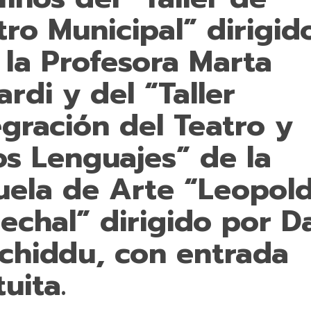
tro Municipal” dirigid
 la Profesora Marta
ardi y del “Taller
egración del Teatro y
os Lenguajes” de la
uela de Arte “Leopol
echal” dirigido por D
chiddu, con entrada
uita.