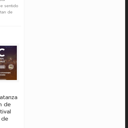
de sentido
utan de
atanza
ón de
tival
l de