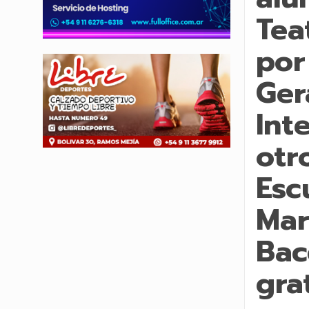
Tea
por
Ger
Int
otr
Esc
Mar
Bac
grat