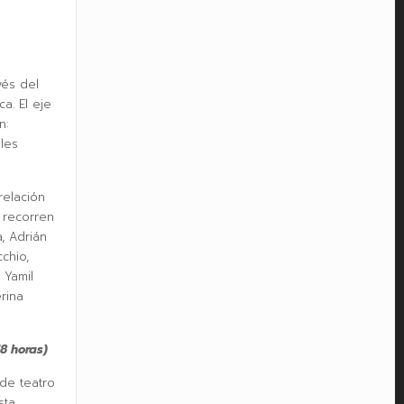
vés del
a. El eje
n:
les
relación
 recorren
, Adrián
chio,
 Yamil
rina
18 horas)
de teatro
sta