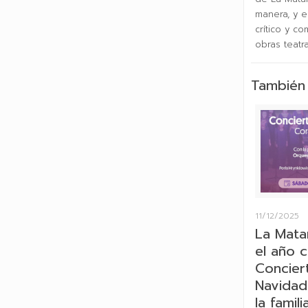
manera, y e
crítico y c
obras teatr
También 
11/12/2025
La Mata
el año 
Concier
Navidad
la famili