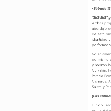
• Sábado 12
“ENE-ENE” 
Ambas propu
abordaje de
de esta bú
identidad y
performátic
No solament
del mismo c
y habitan l
Corvalán, I
Patricia Per
Cisneros, A
Salem y Pao
(Las entrada
El ciclo Te
de La Mata