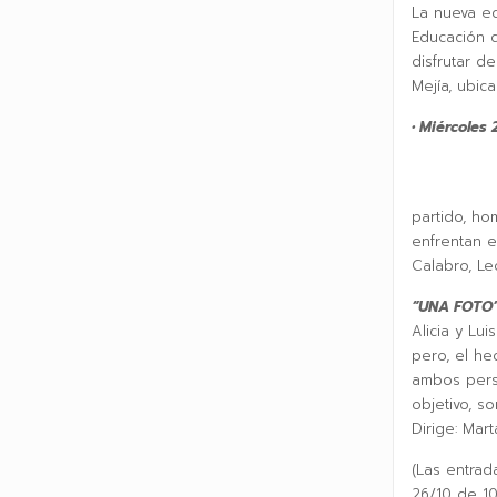
La nueva ed
Educación d
disfrutar d
Mejía, ubic
• Miércoles
partido, ho
enfrentan e
Calabro, Le
“UNA FOTO” 
Alicia y Lu
pero, el he
ambos perso
objetivo, s
Dirige: Mart
(Las entrad
26/10 de 10