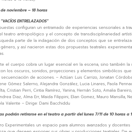
 de noviembre – 18 horas
y “VACÍOS ENTRELAZADOS”
estas configuran un entramado de experiencias sensoriales a tra
l teatro antropológico y el concepto de transdisciplinariedad artístic
squeda parte de la indagación de dos conceptos que se entrelaza
 género, y así nacieron estas dos propuestas teatrales experimenta
as.
e el cuerpo cobra un lugar esencial en la escena, sino también la 
on los oscuros, sonidos, proyecciones y elementos simbólicos que
a secuenciación de acciones. – Actúan: Luis Carrizo, Jonatan Córdoba
rene Gómez Salerno, Alejandra González, Lucia Linares, Paola Pennac
alta, Cristian Perri, Cintia Ramírez, Yanina, Hernán Soto, Amalia Bareiro,
ndrea Diaz, Alma Err, Maida Filippini, Elian Gomez, Mauro Mansilla, Ne
la Valente – Dirige: Dami Bacchiddu
s podrán retirarse en el teatro a partir del lunes 7/11 de 10 horas a 
atro Experimentales un espacio para alumnos avanzados y docentes 
nza que deseen exponer sus obras y producciones teatrales. De e