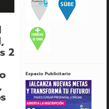
l
,
s 2
do
Espacio Publicitario
,
os