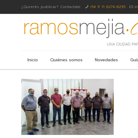
¿Qurerés publicar? Contactate:
+54 9 11 6274-8295
i
Inicio
Quiénes somos
Novedades
Guí