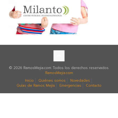
© 2026 RamosMejia.com. Todos los derechos reservados.
RamosMejia.com
Inicio
Quiénes somos
Novedades
Guías de Ramos Mejía
Emergencias
Contacto