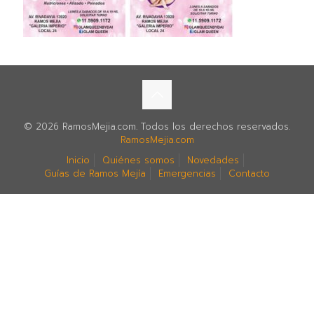
© 2026 RamosMejia.com. Todos los derechos reservados.
RamosMejia.com
Inicio
Quiénes somos
Novedades
Guías de Ramos Mejía
Emergencias
Contacto