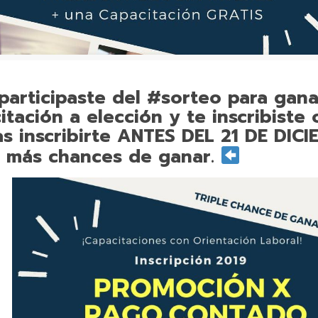
 participaste del
#sorteo
para gana
itación a elección y te inscribiste 
s inscribirte ANTES DEL 21 DE DIC
 más chances de ganar.