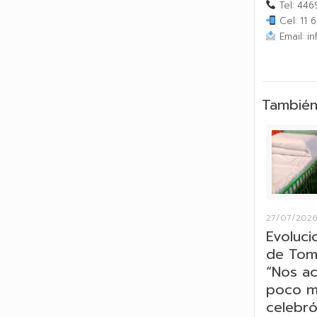
Tel: 446
Cel: 11 
Email: i
También
27/07/202
Evoluci
de Tom
“Nos a
poco má
celebró 