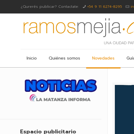
¿Qurerés publicar? Contactate:
+54 9 11 6274-8295
i
Inicio
Quiénes somos
Novedades
Guí
Espacio publicitario