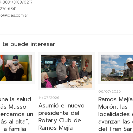
9-3091/3189/0217
6276-6341
nfo@ides.com.ar
 te puede interesar
6
06/07/2026
ona la salud
Ramos Mejía
14/07/2026
Asumió el nuevo
ás Musso:
Morón, las
presidente del
cercamos un
localidades
Rotary Club de
s al alta”,
avanzan las
Ramos Mejía
la familia
del Tren Sa