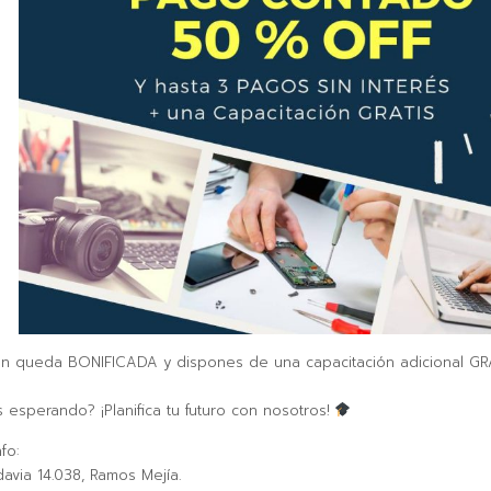
ón queda BONIFICADA y dispones de una capacitación adicional GR
 esperando? ¡Planifica tu futuro con nosotros!
fo:
davia 14.038, Ramos Mejía.