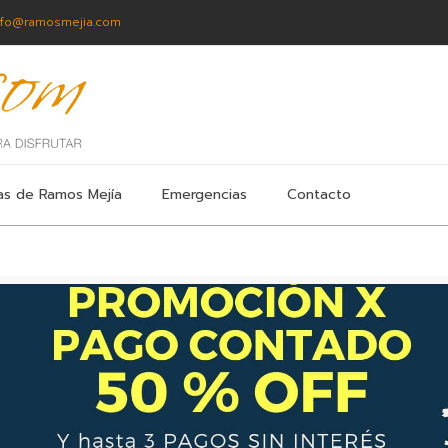
nfo@ramosmejia.com
as de Ramos Mejía
Emergencias
Contacto