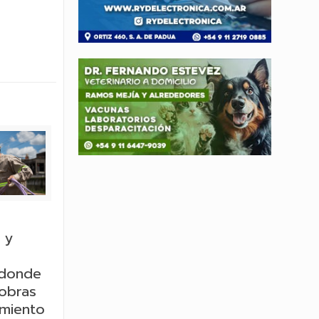
 y
 donde
 obras
rmiento