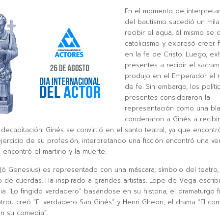
En el momento de interpretar
del bautismo sucedió un mila
recibir el agua, él mismo se co
catolicismo y expresó creer 
en la fe de Cristo. Luego, ex
presentes a recibir el sacra
produjo en el Emperador el 
de fe. Sin embargo, los políti
presentes consideraron la
representación como una bla
condenaron a Ginés a recibir 
 decapitación. Ginés se convirtió en el santo teatral, ya que encontr
jercicio de su profesión, interpretando una ficción encontró una ve
encontró el martirio y la muerte.
(ó Genesius) es representado con una máscara, símbolo del teatro,
o de cuerdas. Ha inspirado a grandes artistas. Lope de Vega escribi
ia “Lo fingido verdadero” basándose en su historia, el dramaturgo f
trou creó “El verdadero San Ginés” y Henri Gheon, el drama “El co
n su comedia”.