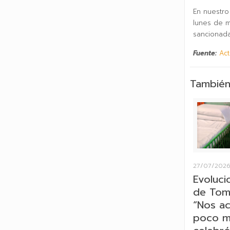
En nuestro
lunes de m
sancionada
Fuente:
Act
También
27/07/202
Evoluci
de Tom
“Nos a
poco má