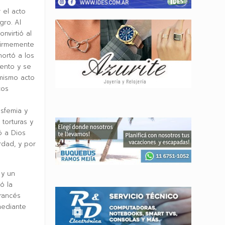
 el acto
gro. Al
nvirtió al
firmemente
hortó a los
mento y se
mismo acto
cos
sfemia y
torturas y
ó a Dios
rdad, y por
 y un
ó la
rancés
mediante