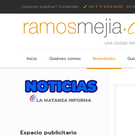
¿Qurerés publicar? Contactate:
+54 9 11 6274-8295
i
Inicio
Quiénes somos
Novedades
Guí
Espacio publicitario