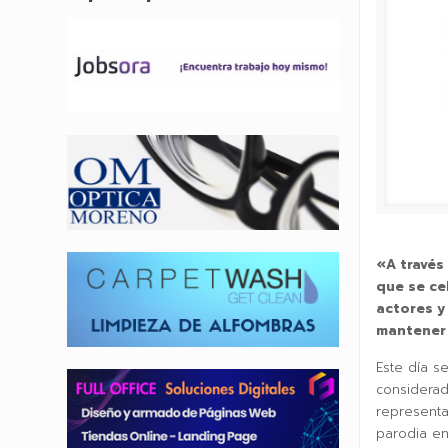
«A través 
que se ce
actores y
mantener v
Este día s
considerado
representa
parodia en