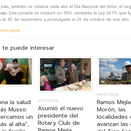
 país, también se celebra cada año el Día Nacional del Actor, el s
ayo. Esta jornada se instauró en 1992, mediante la Ley 24.171, que f
 el 30 de septiembre y promulgada el 26 de octubre de ese año.
ores.org.ar
 te puede interesar
6
06/07/2026
ona la salud
Ramos Mejía
14/07/2026
Asumió el nuevo
ás Musso:
Morón, las
presidente del
cercamos un
localidades
Rotary Club de
s al alta”,
avanzan las
Ramos Mejía