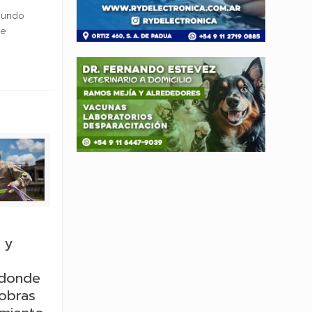
egundo
ue
 y
 donde
 obras