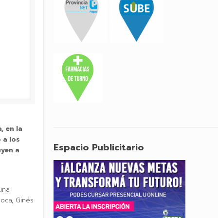
, en la
 a los
Espacio Publicitario
uyen a
 una
poca, Ginés